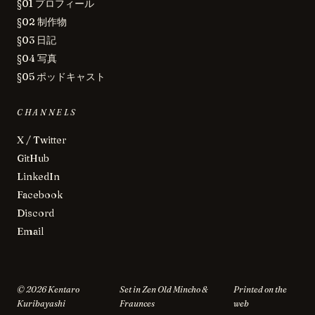
§01 プロフィール
§02 制作物
§03 日記
§04 写真
§05 ポッドキャスト
CHANNELS
X / Twitter
GitHub
LinkedIn
Facebook
Discord
Email
©
2026
Kentaro
Set in Zen Old Mincho &
Printed on the
Kuribayashi
Fraunces
web