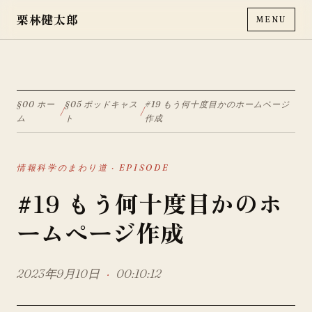
栗林健太郎
MENU
§00 ホー
§05 ポッドキャス
#19 もう何十度目かのホームページ
/
/
ム
ト
作成
情報科学のまわり道
· EPISODE
#19 もう何十度目かのホ
ームページ作成
2023年9月10日
·
00:10:12