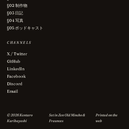
§02 制作物
§03 日記
§04 写真
§05 ポッドキャスト
CHANNELS
X / Twitter
GitHub
LinkedIn
Facebook
Discord
Email
©
2026
Kentaro
Set in Zen Old Mincho &
Printed on the
Kuribayashi
Fraunces
web