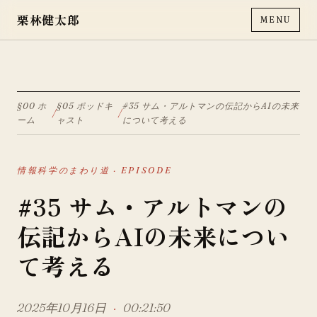
栗林健太郎
MENU
§00 ホ
§05 ポッドキ
#35 サム・アルトマンの伝記からAIの未来
/
/
ーム
ャスト
について考える
情報科学のまわり道
· EPISODE
#35 サム・アルトマンの
伝記からAIの未来につい
て考える
2025年10月16日
·
00:21:50