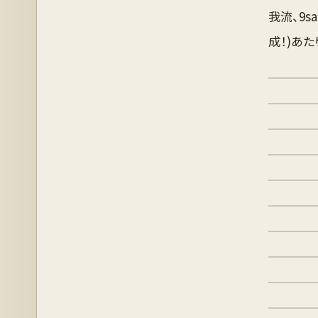
我流、9sa
成！)あ