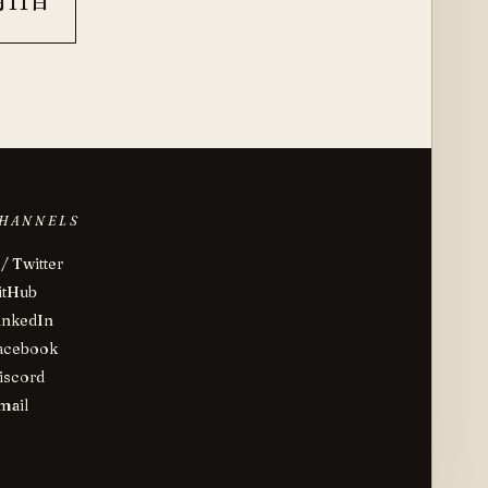
月11日
HANNELS
 / Twitter
itHub
inkedIn
acebook
iscord
mail