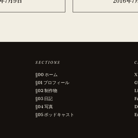
6年7月9日
2016年7
SECTIONS
C
§00 ホーム
X
§01 プロフィール
G
§02 制作物
L
§03 日記
F
§04 写真
D
§05 ポッドキャスト
E