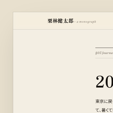
栗林健太郎
— a monograph
§03 Journa
2
東京に戻
て、暑く