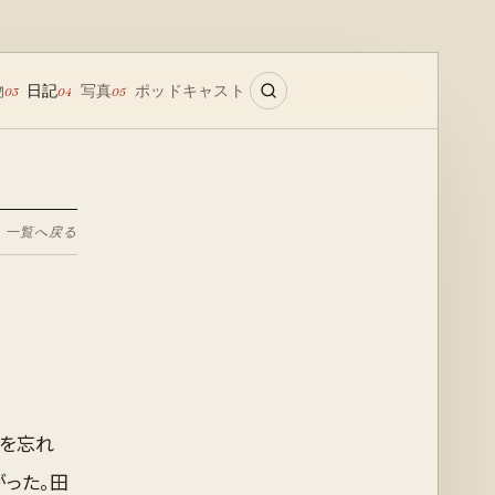
物
日記
写真
ポッドキャスト
03
04
05
← 一覧へ戻る
ルを忘れ
がった。田