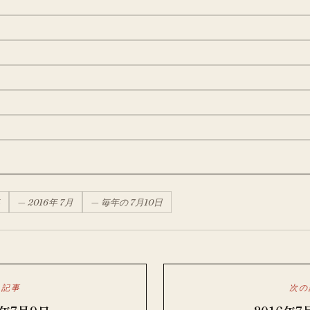
—
2016
年
7月
— 毎年の
7月
10
日
の記事
次の