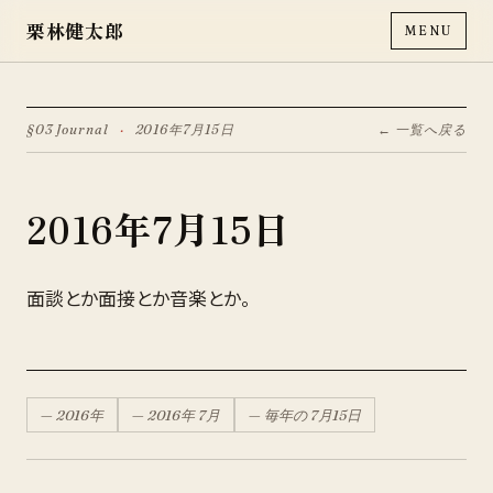
栗林健太郎
MENU
§03 Journal
·
2016年7月15日
← 一覧へ戻る
2016年7月15日
面談とか面接とか音楽とか。
—
2016
年
—
2016
年
7月
— 毎年の
7月
15
日