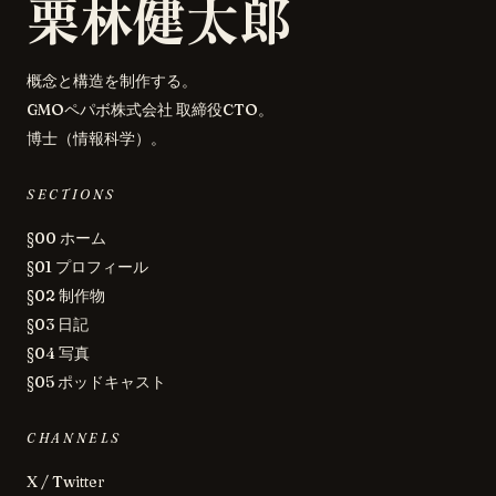
栗林健太郎
概念と構造を制作する。
GMOペパボ株式会社 取締役CTO。
博士（情報科学）。
SECTIONS
§00 ホーム
§01 プロフィール
§02 制作物
§03 日記
§04 写真
§05 ポッドキャスト
CHANNELS
X / Twitter