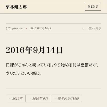
栗林健太郎
MENU
§03 Journal
·
2016年9月14日
← 一覧へ戻る
2016年9月14日
日課がちゃんと続いている。やり始める前は憂鬱だが、
やりだすといい感じ。
—
2016
年
—
2016
年
9月
— 毎年の
9月
14
日