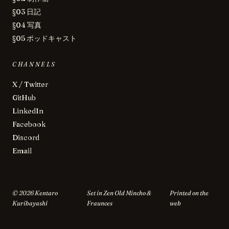
§03 日記
§04 写真
§05 ポッドキャスト
CHANNELS
X / Twitter
GitHub
LinkedIn
Facebook
Discord
Email
©
2026
Kentaro
Set in Zen Old Mincho &
Printed on the
Kuribayashi
Fraunces
web