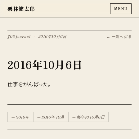
栗林健太郎
MENU
§03 Journal
·
2016年10月6日
← 一覧へ戻る
2016年10月6日
仕事をがんばった。
—
2016
年
—
2016
年
10月
— 毎年の
10月
6
日