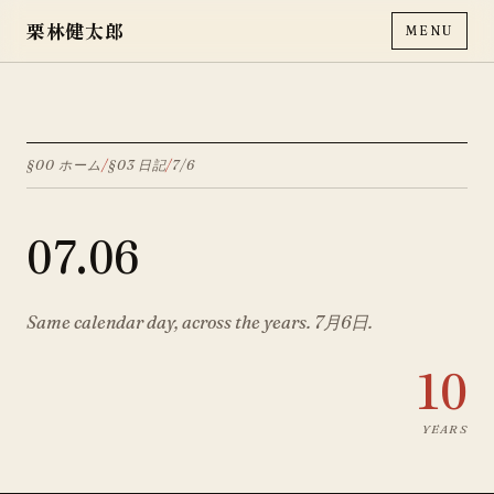
栗林健太郎
MENU
§00 ホーム
/
§03 日記
/
7
/
6
07
.
06
Same calendar day, across the years.
7月
6
日.
10
YEARS