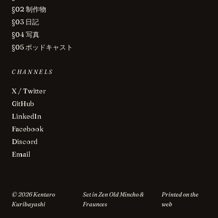
§02 制作物
§03 日記
§04 写真
§05 ポッドキャスト
CHANNELS
X / Twitter
GitHub
LinkedIn
Facebook
Discord
Email
©
2026
Kentaro
Set in Zen Old Mincho &
Printed on the
Kuribayashi
Fraunces
web