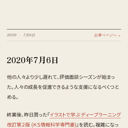
2020
·
7月
6
日
記事ページへ →
2020
年
7月
6
日
他の人々より少し遅れて、評価面談シーズンが始まっ
た。人々の成長を促進できるような支援になるべくつと
める。
終業後、昨日買った『
イラストで学ぶ ディープラーニング
改訂第２版 (ＫＳ情報科学専門書)
』を読む。複雑になっ