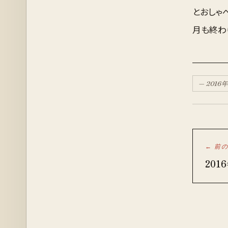
とおしゃ
月も終わ
—
2016
年
← 前
201