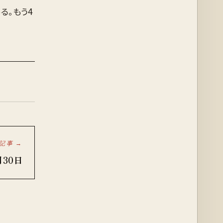
る。もう4
記事 →
月30日