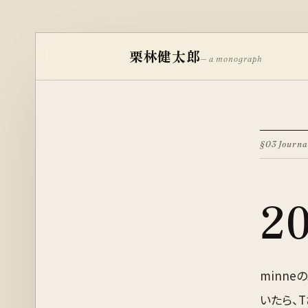
栗林健太郎
— a monograph
§03 Journa
2
minn
いたら、