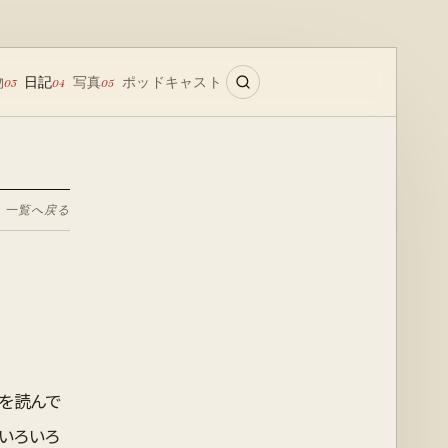
物
日記
写真
ポッドキャスト
03
04
05
← 一覧へ戻る
本を読んで
。いろいろ