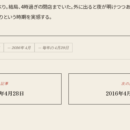
べり。結局、4時過ぎの閉店までいた。外に出ると夜が明けつつあ
りという時期を実感する。
—
2016
年
4月
— 毎年の
4月
29
日
の記事
次の
6年4月28日
2016年4