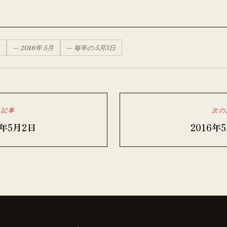
—
2016
年
5月
— 毎年の
5月
3
日
の記事
次の
6年5月2日
2016年