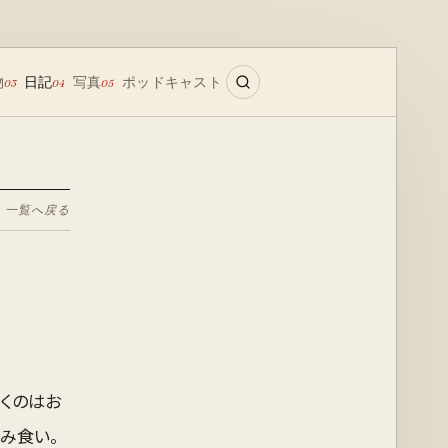
物
日記
写真
ポッドキャスト
03
04
05
← 一覧へ戻る
くのはお
み食い。