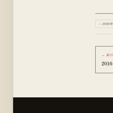
—
2016
年
← 前
201