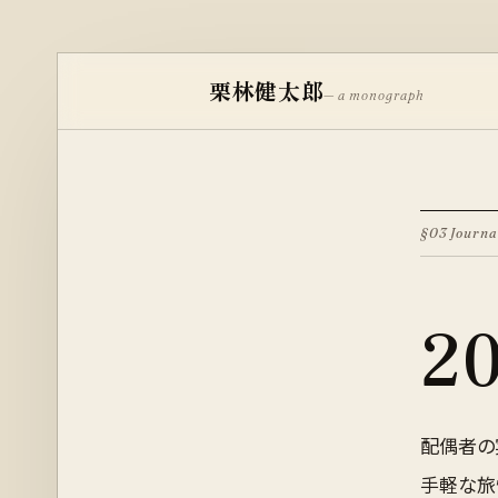
栗林健太郎
— a monograph
§03 Journa
2
配偶者の
手軽な旅