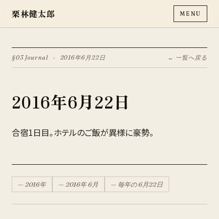
栗林健太郎
MENU
§03 Journal
·
2016年6月22日
← 一覧へ戻る
2016年6月22日
合宿1日目。ホテルのご飯が異様に豪勢。
—
2016
年
—
2016
年
6月
— 毎年の
6月
22
日