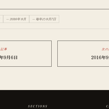
—
2016
年
9月
— 毎年の
9月
7
日
の記事
次の
6年9月6日
2016年
SECTIONS
C