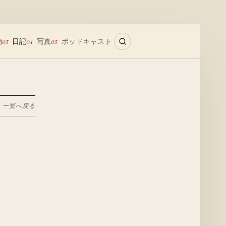
物
日記
写真
ポッドキャスト
03
04
05
← 一覧へ戻る