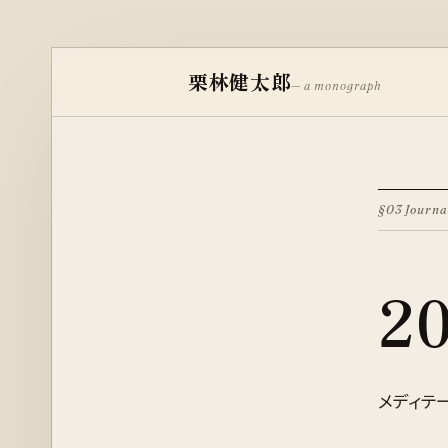
栗林健太郎
— a monograph
§03 Journa
2
メディテ