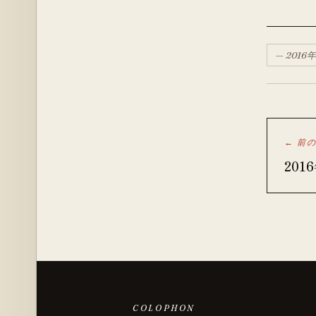
—
2016
年
← 前
201
COLOPHON