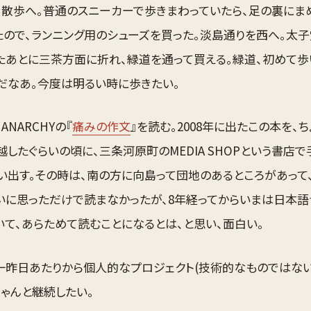
、散歩へ。普通のスニーカーで歩きまわっていたら、足の裏にま
たので、ランニング用のシューズを買った。淡島通りを西へ。太
たあとに三茶方面に折れ、緑道を通って買える。緑道、初めて歩
だなあ。今度は明るい時に歩きたい。
ANARCHYの『
痛みの作文
』を読む。2008年に出たこの本を、
越したぐらいの頃に、三条河原町のMEDIA SHOPという書店で
い出す。その時は、南の方に向島って団地のあるところがあって
いに思っただけで読まなかったが、8年経ってからいまは日本語
いて、あらためて読むことになるとは、と思い、面白い。
一昨日あたりから個人的なプロジェクト(技術的なものではない
ちゃんと継続したい。