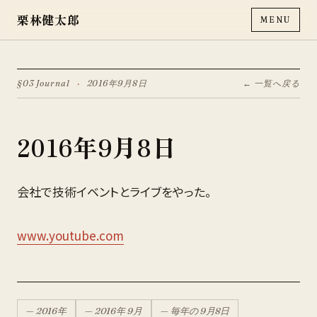
栗林健太郎
MENU
§03 Journal
·
2016年9月8日
← 一覧へ戻る
2016年9月8日
会社で技術イベントとライブをやった。
www.youtube.com
—
2016
年
—
2016
年
9月
— 毎年の
9月
8
日