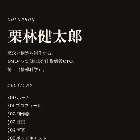
COLOPHON
栗林健太郎
概念と構造を制作する。
GMOペパボ株式会社 取締役CTO。
博士（情報科学）。
SECTIONS
§00 ホーム
§01 プロフィール
§02 制作物
§03 日記
§04 写真
§05 ポッドキャスト