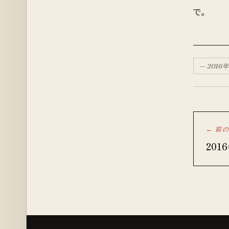
で。
—
2016
年
← 前
201