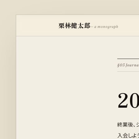
栗林健太郎
— a monograph
§03 Journa
2
終業後、
入会しよ