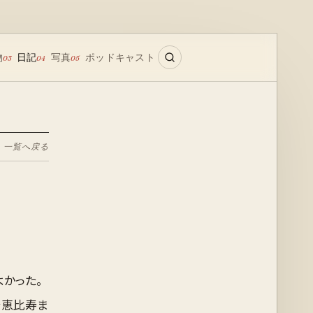
物
日記
写真
ポッドキャスト
03
04
05
← 一覧へ戻る
よかった。
で恵比寿ま