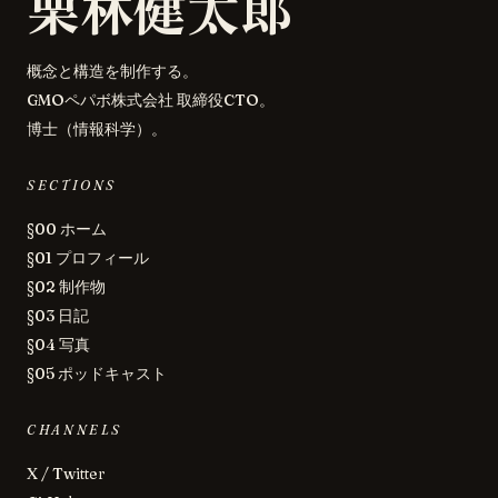
栗林健太郎
概念と構造を制作する。
GMOペパボ株式会社 取締役CTO。
博士（情報科学）。
SECTIONS
§00 ホーム
§01 プロフィール
§02 制作物
§03 日記
§04 写真
§05 ポッドキャスト
CHANNELS
X / Twitter