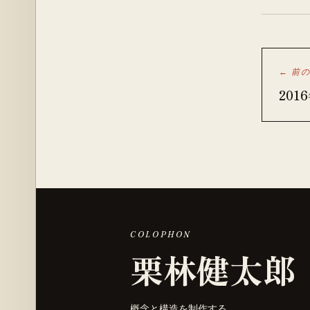
← 前
201
COLOPHON
栗林健太郎
概念と構造を制作する。