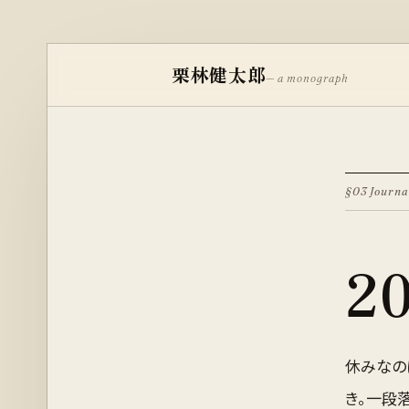
栗林健太郎
— a monograph
§03 Journa
2
休みなの
き。一段