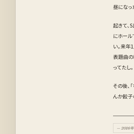
昼になっ
起きて、
にホール
い。来年
表題曲の
ってたし。
その後、
んか餃子
—
2016
年