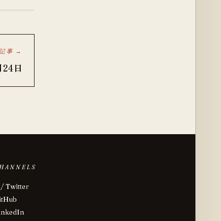
記事 →
月24日
HANNELS
 / Twitter
itHub
inkedIn