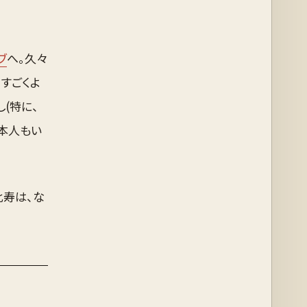
ブ
へ。久々
すごくよ
(特に、
と本人もい
比寿は、な