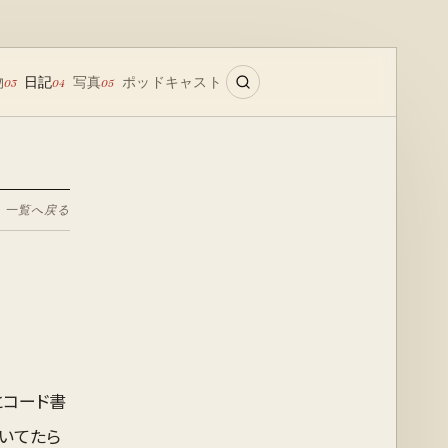
物
日記
写真
ポッドキャスト
03
04
05
← 一覧へ戻る
とコード書
いてたら