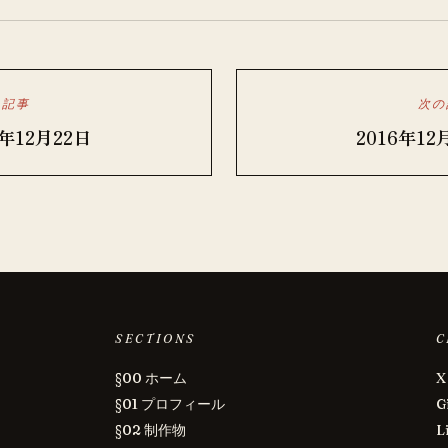
の記事
次の
6年12月22日
2016年12
SECTIONS
C
§00 ホーム
X
§01 プロフィール
G
§02 制作物
L