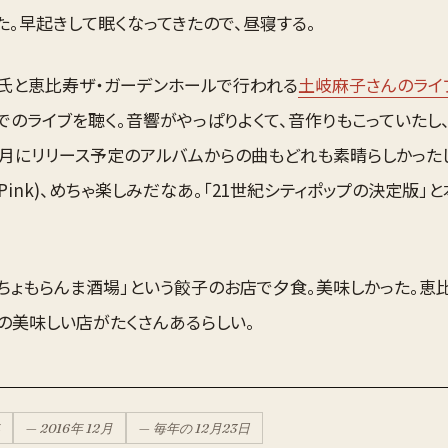
た。早起きして眠くなってきたので、昼寝する。
S氏と恵比寿ザ・ガーデンホールで行われる
土岐麻子さんのライ
でのライブを聴く。音響がやっぱりよくて、音作りもこっていたし、
1月にリリース予定のアルバムからの曲もどれも素晴らしかったし
Pink)、めちゃ楽しみだなあ。「21世紀シティポップの決定版」
「ちょもらんま酒場」という餃子のお店で夕食。美味しかった。恵
の美味しい店がたくさんあるらしい。
—
2016
年
12月
— 毎年の
12月
23
日