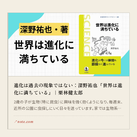
進化は過去の現象ではない：深野祐也『世界は進
化に満ちている』｜栗林健太郎
2歳の子が生物（特に昆虫）に興味を強く抱くようになり、毎週末、
近所の公園に虫探しにいく日々を送っています。家では生物系
YouTuberの動画を観たり、図鑑を眺めたりしています。そうなると
生物学そのものにも興味が再燃してきました。そこで、少し前に刊
note.com
行されたこの本を読んでみました。進化は過去の現象ではなく、
いままさに起こっているできごとです。自然から縁遠いように思え