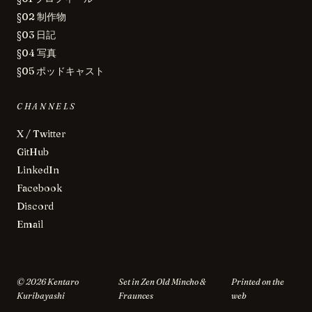
§02 制作物
§03 日記
§04 写真
§05 ポッドキャスト
CHANNELS
X / Twitter
GitHub
LinkedIn
Facebook
Discord
Email
©
2026
Kentaro
Set in Zen Old Mincho &
Printed on the
Kuribayashi
Fraunces
web