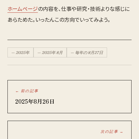
る都会（しかも灼熱！）だからこその進化についての研究をはじめ
ホームページ
の内容を、仕事や研究・技術よりな感じに
とする豊富な事例を読んだいま、生活の中で周りを見る目が確実
に、そして大きく変化させられました。 世界は進化に満ちている
あらためた。いったんこの方向でいってみよう。
(岩波科学ライブラリー 334)
—
2025
年
—
2025
年
8月
— 毎年の
8月
27
日
← 前の記事
2025年8月26日
次の記事 →