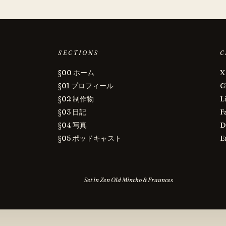
SECTIONS
C
§00 ホーム
X
§01 プロフィール
G
§02 制作物
L
§03 日記
F
§04 写真
D
§05 ポッドキャスト
E
Set in Zen Old Mincho & Fraunces