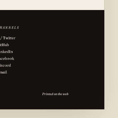
HANNELS
 / Twitter
itHub
inkedIn
acebook
iscord
mail
Printed on the web