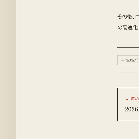
その後、ロ
の高速化
—
2026
← 前
202