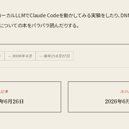
ーカルLLMでClaude Codeを動かしてみる実験をしたり、D
についての本をパラパラ読んだりする。
年
—
2026
年
6月
— 毎年の
6月
27
日
の記事
次の
6年6月26日
2026年6