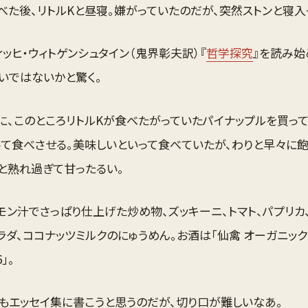
べた後、リトルKと昼寝。嫌がっていたのだが、突然ストンと寝入
ィッヒ・ウィトゲンシュタイン（鬼界彰夫訳）『
哲学探究
』を読み始
いではないかと驚く。
に、このところリトルKが食べたがっていたパイナップルを買って
って食べさせる。美味しいといって食べていたが、わりと早々に
っと熟れ過ぎて甘ったるい。
モン汁でさっぱり仕上げた炒め物、ズッキーニ、トマト、パプリカ
ラダ、ココナッツミルクのにゅうめん。お酒は「仙禽 オーガニック
6」。
もエッセイ集に書こうと思うのだが、切り口が難しいなあ。