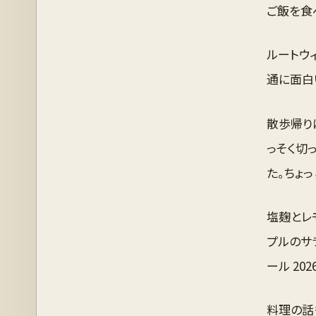
ご飯を食
ルートウ
通に面白
散歩帰り
っそく切
た。ちょ
塩麹とレ
プルのサ
ール 202
料理の話