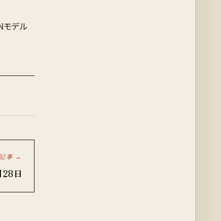
NNモデル
記事 →
月28日