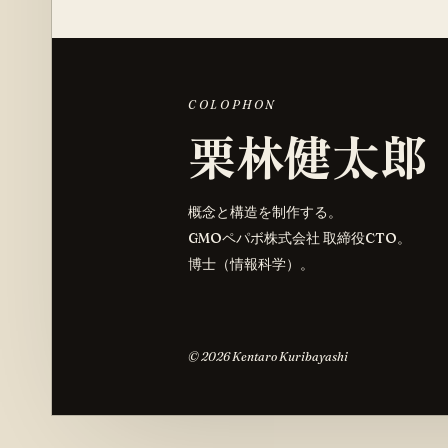
COLOPHON
栗林健太郎
概念と構造を制作する。
GMOペパボ株式会社 取締役CTO。
博士（情報科学）。
©
2026
Kentaro Kuribayashi