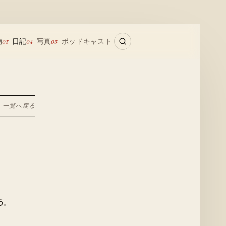
物
日記
写真
ポッドキャスト
03
04
05
← 一覧へ戻る
。