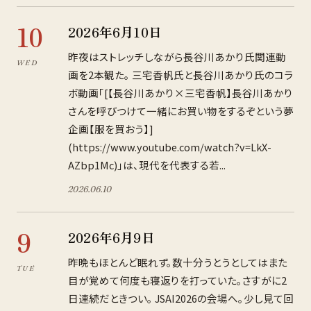
10
2026年6月10日
昨夜はストレッチしながら長谷川あかり氏関連動
WED
画を2本観た。 三宅香帆氏と長谷川あかり氏のコラ
ボ動画「[【長谷川あかり×三宅香帆】長谷川あかり
さんを呼びつけて一緒にお買い物をするぞという夢
企画【服を買おう】]
(https://www.youtube.com/watch?v=LkX-
AZbp1Mc)」は、現代を代表する若...
2026
.
06
.
10
9
2026年6月9日
昨晩もほとんど眠れず。数十分うとうとしてはまた
TUE
目が覚めて何度も寝返りを打っていた。さすがに2
日連続だときつい。 JSAI2026の会場へ。少し見て回