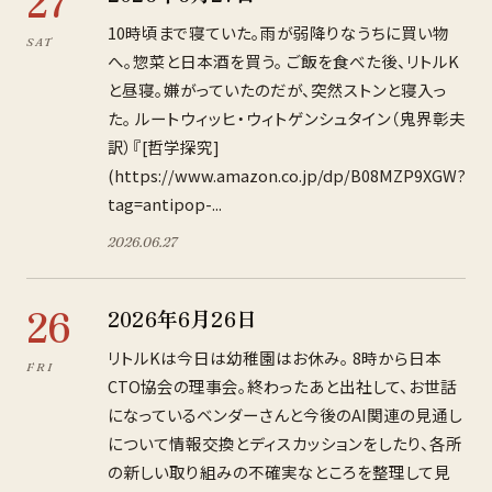
27
10時頃まで寝ていた。雨が弱降りなうちに買い物
SAT
へ。惣菜と日本酒を買う。 ご飯を食べた後、リトルK
と昼寝。嫌がっていたのだが、突然ストンと寝入っ
た。 ルートウィッヒ・ウィトゲンシュタイン（鬼界彰夫
訳）『[哲学探究]
(https://www.amazon.co.jp/dp/B08MZP9XGW?
tag=antipop-...
2026
.
06
.
27
26
2026年6月26日
リトルKは今日は幼稚園はお休み。 8時から日本
FRI
CTO協会の理事会。終わったあと出社して、お世話
になっているベンダーさんと今後のAI関連の見通し
について情報交換とディスカッションをしたり、各所
の新しい取り組みの不確実なところを整理して見