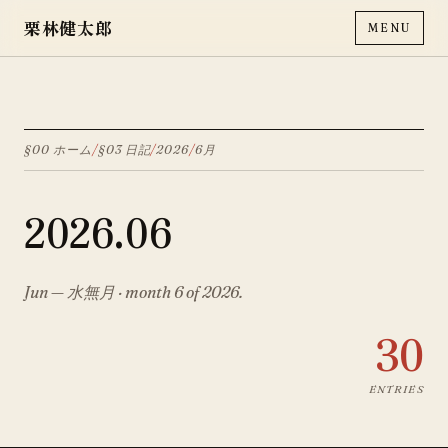
栗林健太郎
MENU
§00 ホーム
/
§03 日記
/
2026
/
6月
2026
.
06
Jun
—
水無月
· month
6
of
2026
.
30
ENTRIES