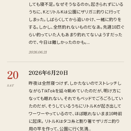
しても寝不足。なぜそうなるのか。起きられずにいる
うちに、KとリトルKは公園にザリガニ釣りに行って
しまった。しばらくしてから追いかけ、一緒に釣りを
する。しかし、全然釣れないものだなあ。先週10匹ぐ
らい釣っていた人もあまり釣れてないようすだった
ので、今日は難しかったのかも。...
2026
.
06
.
21
20
2026年6月20日
昨夜は全然寝つけず、しかたないのでストレッチし
SAT
ながらTikTokを延々眺めていたのだが、明け方に
なっても眠れない。それでもベッドでごろごろしてい
たのだが、そうしているうちにリトルKが起き出して
ワーワーやっているので、ほぼ眠れないまま10時前
に起床。 リトルKはタコ糸と割り箸でザリガニ釣り
用の竿を作って、公園に行く気満...