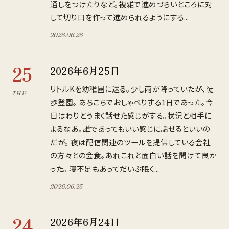
通しをつけたりなど。複雑で進めづらいところに対
して切り口を作って進められるようにする...
2026
.
06
.
26
25
2026年6月25日
リトルKを幼稚園に送る。少し雨が降っていたが、徒
THU
歩登園。 あちこちでおしゃべりする1日であった。今
日はわりとうまく話せた感じがする。状況と相手に
よるなあ。誰であってもいい感じに話せるといいの
だが。 夜は配信関連のツールを提供している会社
の方々との会食。あれこれと面白い話を聞けて良か
った。 寝不足もあってだいぶ眠く...
2026
.
06
.
25
24
2026年6月24日