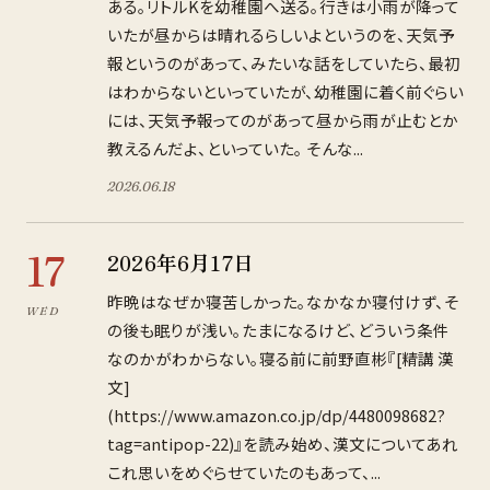
ある。リトルKを幼稚園へ送る。行きは小雨が降って
いたが昼からは晴れるらしいよというのを、天気予
報というのがあって、みたいな話をしていたら、最初
はわからないといっていたが、幼稚園に着く前ぐらい
には、天気予報ってのがあって昼から雨が止むとか
教えるんだよ、といっていた。 そんな...
2026
.
06
.
18
17
2026年6月17日
昨晩はなぜか寝苦しかった。なかなか寝付けず、そ
WED
の後も眠りが浅い。たまになるけど、どういう条件
なのかがわからない。寝る前に前野直彬『[精講 漢
文]
(https://www.amazon.co.jp/dp/4480098682?
tag=antipop-22)』を読み始め、漢文についてあれ
これ思いをめぐらせていたのもあって、...