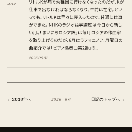
リトルKが病で幼稚園に行けなくなったのだが、Kが
MON
仕事で出なければならなくなり、午前は在宅。とい
っても、リトルKは早々に寝入ったので、普通に仕事
ができた。 NHKのラジオ語学講座は今日から新し
い月。「まいにちロシア語」は毎月ロシアの作曲家
を取り上げるのだが、6月はラフマニノフ。月曜日の
曲紹介では「ピアノ協奏曲第2番」の...
2026
.
06
.
01
←
2026
年へ
日記のトップへ →
2026
·
6
月