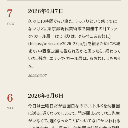
7
2026年6月7日
久々に10時間ぐらい寝た。すっきりという感じでは
SUN
ないけど。 東京都現代美術館で開催中の「[エリッ
ク・カール展 はじまりは、はらぺこあおむし]
(https://ericcarle2026-27.jp/)」を観るために木場
まで。中西夏之展も観られるかと思ったら、終わって
いた。残念。エリック・カール展は、あおむしはもちろ
ん...
2026
.
06
.
07
6
2026年6月6日
今日は土曜日だが登園日なので、リトルKを幼稚園
SAT
に送る。遅くなってしまって、門が閉まっていた。先生
がいなくて、遅くなったことについてなにかいわれる
ことはなかった。 昼から、幼稚園の父親の会の発起