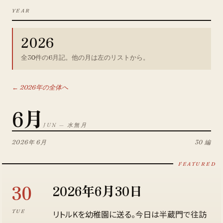
YEAR
2026
全
30
件の
6月
記。他の月は左のリストから。
←
2026
年の全体へ
6
月
JUN
—
水無月
2026
年
6月
30
編
30
2026年6月30日
TUE
リトルKを幼稚園に送る。今日は半蔵門で往訪