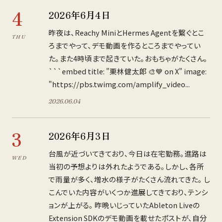
4
2026年6月4日
昨夜は、Reachy MiniとHermes Agentを繋ぐとこ
THU
ろまでやって、デモ動画を作るところまでやってい
た。また4時頃まで起きていた。おもちゃがたくさん。
```embed title: "栗林健太郎 🎨💙 on X" image:
"https://pbs.twimg.com/amplify_video...
2026
.
06
.
04
3
2026年6月3日
台風が近づいてきており、今日は在宅勤務。進路は
WED
当初の予想よりは外れたようである。しかし、各所
で雨量が多く、増水の様子がたくさん流れてきた。 し
こんでいた内容がいくつか進展してきており、テンシ
ョンが上がる。 昨晩いじっていたAbleton Liveの
Extension SDKのデモ動画を載せたポストが、自分