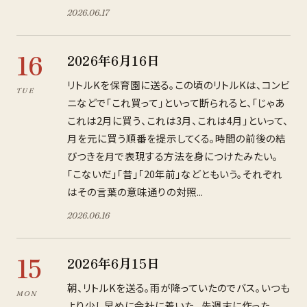
2026
.
06
.
17
16
2026年6月16日
リトルKを保育園に送る。この頃のリトルKは、コンビ
TUE
ニなどで「これ買って」といって断られると、「じゃあ
これは2月に買う、これは3月、これは4月」といって、
月を元に買う順番を提示してくる。時間の前後の結
びつきを月で表現する方法を身につけたみたい。
「こないだ」「昔」「20年前」などともいう。それぞれ
はその言葉の意味通りの対照...
2026
.
06
.
16
15
2026年6月15日
朝、リトルKを送る。雨が降っていたのでバス。いつも
MON
より少し早めに会社に着いた。 先週末に作った