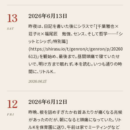
13
2026年6月13日
昨夜は、日記を書いた後にシラスで「[千葉雅也×
SAT
荘子it×福尾匠 勉強、センス、そして哲学──「シ
ットとシッポ」特別篇]
(https://shirasu.io/t/genron/c/genron/p/20260
612)」を観始め、最後まで。昼間頭痛で寝ていたせ
いで、明け方まで眠れず。本を読む。いつも通りの時
間に、リトルK...
2026
.
06
.
13
12
2026年6月12日
昨晩、根を詰めすぎたか右首あたりが痛くなる兆候
FRI
があったのだが、朝になると頭痛になっていた。リト
ルKを保育園に送り、午前は家でミーティングなど