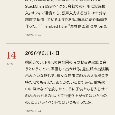
StackChan USBマイクを、会社での利用に実践投
入。オフィス環境でも、音声入力する分には十分な
精度で動作しているようである。簡単に紹介動画を
作った。 ```embed title: "栗林健太郎 🎨💙 on X...
2026
.
06
.
15
14
2026年6月14日
朝起きて、リトルKの保育園の時のお友達家族と会
SUN
うということで、準備して出かける。昆虫館の出張展
示みたいな感じで、様々な昆虫に触れ合える機会を
持たせてもらえた。ありがたいことである。 蚊帳の
中に蝶々などを放したところに子供たちを入らせて
触れ合わせるのは、とても盛り上がってはいたもの
の、こういうイベントではいつもそうだが...
2026
.
06
.
14