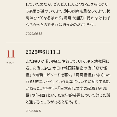
していたのだが、どんどんしんどくなる。さらにゲリ
ラ豪雨が近づいてきて、別の頭痛も重なってきて、状
況はひどくなるばかり。毎月の通院に行かなければ
ならかったのでそれは行ったのだが、きつ...
2026
.
06
.
12
11
2026年6月11日
まだ眠りが浅い感じ。準備して、リトルKを幼稚園に
THU
送った後、出社。今日は韓国語講座の後、「奇奇怪
怪」の最新エピソードを聴く。 「奇奇怪怪」でよくいわ
れる「嘘エッセイ」という言葉について深掘りする話
があった。柄谷行人『日本近代文学の起源』が「風
景」や「内面」といった文学的装置について論じた話
と通ずるところがあると思う。そ...
2026
.
06
.
11