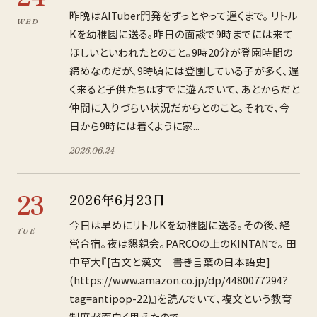
昨晩はAITuber開発をずっとやって遅くまで。 リトル
WED
Kを幼稚園に送る。昨日の面談で9時までには来て
ほしいといわれたとのこと。9時20分が登園時間の
締めなのだが、9時頃には登園している子が多く、遅
く来ると子供たちはすでに遊んでいて、あとからだと
仲間に入りづらい状況だからとのこと。それで、今
日から9時には着くように家...
2026
.
06
.
24
23
2026年6月23日
今日は早めにリトルKを幼稚園に送る。その後、経
TUE
営合宿。夜は懇親会。PARCOの上のKINTANで。 田
中草大『[古文と漢文 ――書き言葉の日本語史]
(https://www.amazon.co.jp/dp/4480077294?
tag=antipop-22)』を読んでいて、複文という教育
制度が面白く思えたので、...