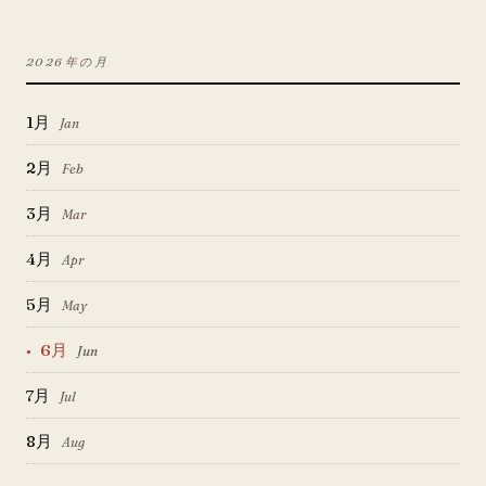
2026
年の月
1
月
Jan
2
月
Feb
3
月
Mar
4
月
Apr
5
月
May
6
月
Jun
7
月
Jul
8
月
Aug