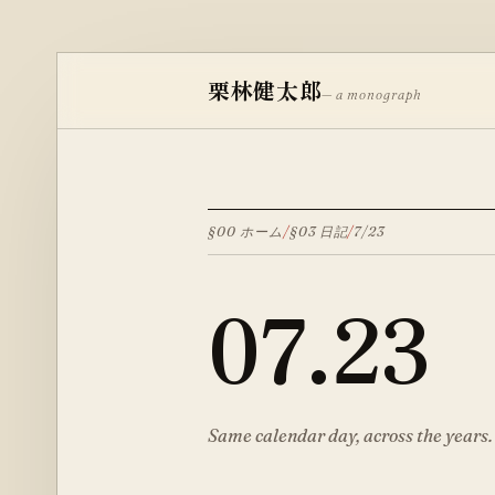
栗林健太郎
— a monograph
§00 ホーム
/
§03 日記
/
7
/
23
07
.
23
Same calendar day, across the years