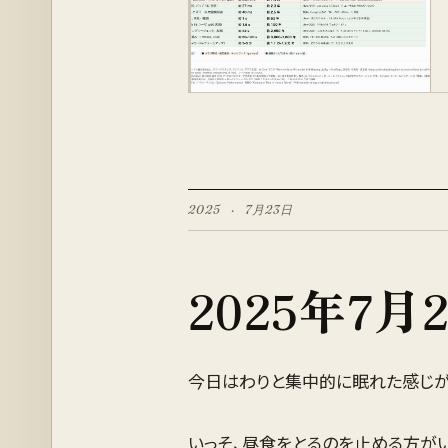
2025
·
7月
23
日
2025
年
7月
今日はわりと集中的に眠れた感じが
いっそ、昼食をとるのを止める方が