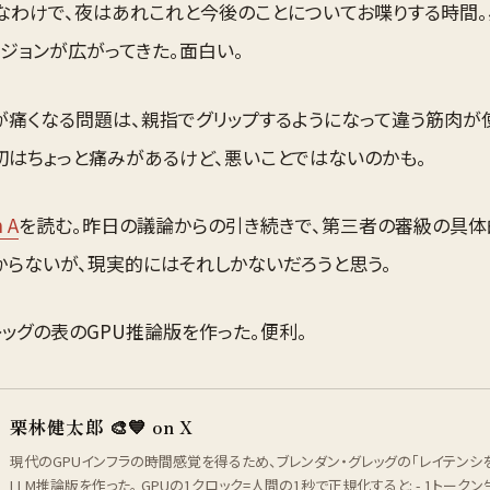
んなわけで、夜はあれこれと今後のことについてお喋りする時間
ジョンが広がってきた。面白い。
が痛くなる問題は、親指でグリップするようになって違う筋肉が
初はちょっと痛みがあるけど、悪いことではないのかも。
n A
を読む。昨日の議論からの引き続きで、第三者の審級の具
からないが、現実的にはそれしかないだろうと思う。
レッグの表のGPU推論版を作った。便利。
栗林健太郎 🎨💙 on X
現代のGPUインフラの時間感覚を得るため、ブレンダン・グレッグの「レイテン
LLM推論版を作った。 GPUの1クロック=人間の1秒で正規化すると: - 1トークン生