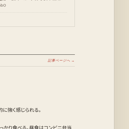
5bO
記事ページへ →
的に強く感じられる。
しっかり食べる。昼食はコンビニ弁当