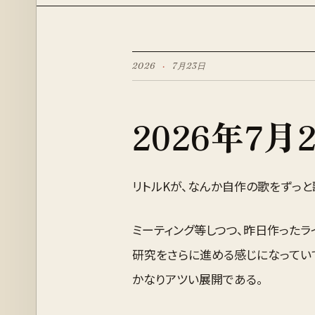
2026
·
7月
23
日
2026
年
7月
リトルKが、なんか自作の歌をずっと
ミーティング等しつつ、昨日作ったラ
研究をさらに進める感じになってい
かなりアツい展開である。