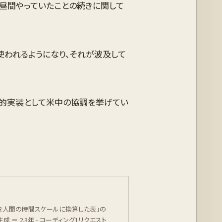
。昼間やっていたことの続きに関して
使われるようになり、それが波及して
体的実装として米中の協調を挙げてい
シを人間の時間スケールに換算した表」の
成 ＝ 2.3年 - コーディング1リクエスト