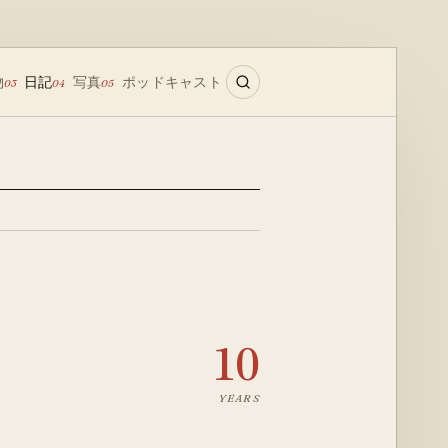
物
日記
写真
ポッドキャスト
03
04
05
10
YEARS