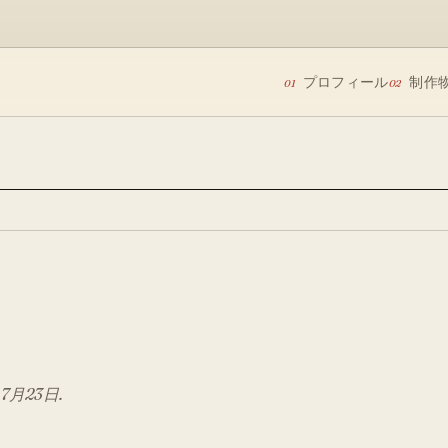
プロフィール
制作
01
02
.
7月
23
日.